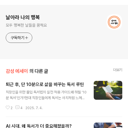
로그 정보
날아라 나의 행복
모두 행복한 날들을 꿈꿔요
구독하기
더보기
감성 에세이
의 다른 글
퇴근 후, 단 10분으로 삶을 바꾸는 독서 루틴
글 내용
직장인을 위한 몰입 독서법의 실전 적용 가이드왜 하필 ‘10
분 독서’인가?현대 직장인들에게 독서는 사치처럼 느껴질
수 있습니다.퇴근 후 피로한 몸을 이끌고 집에 돌아와 집안
2
4
2025. 7. 4.
일, 가족 돌봄, 회복까지 해야 하는 바쁜 삶 속에서 ‘책 읽
기’는 우선순위에서 자연스레 밀려나기 마련입니다.하지
만, 바로 그런 이유 때문에 ‘10분’이라는 짧고 명확한 시간
AI 시대, 왜 독서가 더 중요해졌을까?
을 정해 꾸준히 책을 읽는 것이 중요합니다.10분 독서는 짧