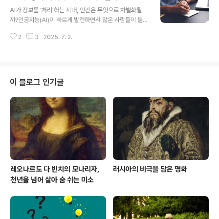
글 내용
지만 뇌와 마음에 새로운 자극을 주고, 하루를 차분하게 정
AI가 정보를 ‘처리’하는 시대, 인간은 무엇으로 차별화될
리할 수 있는 집중의 틈을 제공합니다.이것은 단순한 지식
까?인공지능(AI)이 빠르게 발전하면서 많은 사람들이 불안
축적이 아니라, 자기 성찰과 정신 안정, 그리고 일상의 리듬
해한다.특히 “AI가 글을 쓰고, 정보를 요약하고, 사람보다
을 만드는 데 효과적입니다.바쁜 직장인을 위한 독서 환경
2
3
2025. 7. 2.
빠르게 분석한다면 인간은 무엇을 해야 할까?”라는 질문이
구성법효율적인 독서를 위해선 먼저 몰입이 가능한 환경을
자주 제기된다.실제로 AI는 방대한 데이터를 분석하고, 패
구성하는 것이 중요합니..
턴을 인식하며, 문제 해결 방식까지 제공할 수 있을 만큼 고
도화되고 있다.하지만 여기서 한 가지 놓쳐서는 안 되는 중
요한 사실이 있다.AI는 데이터를 조합하고 연산하는 데 탁
이 블로그 인기글
월할 뿐, ‘의미를 부여하고 사유하는 능력’은 인간 고유의
영역이라는 점이다.그리고 이 능력을 키워주는 가장 강력
한 도구가 바로 ‘독서’다.독서는 단지 정보를 읽는 행위가
아니다.텍스트를 통해 타인의 관점, 감정, 경험, 철학, 세계
관을 ‘내면화’하..
레오나르도 다 빈치의 모나리자,
러시아의 비극을 담은 명화
천년을 넘어 살아 숨 쉬는 미소