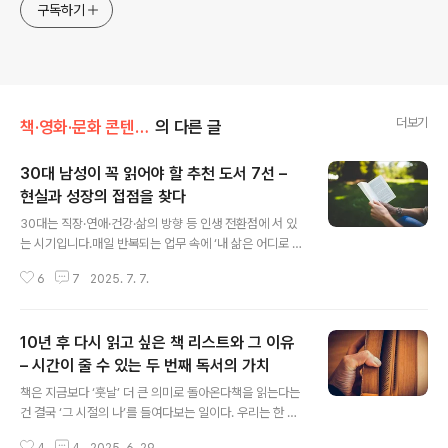
구독하기
더보기
책·영화·문화 콘텐츠 리뷰
의 다른 글
30대 남성이 꼭 읽어야 할 추천 도서 7선 –
현실과 성장의 접점을 찾다
글 내용
30대는 직장·연애·건강·삶의 방향 등 인생 전환점에 서 있
는 시기입니다.매일 반복되는 업무 속에 ‘내 삶은 어디로 가
고 있는가’라는 질문이 스며들기도 합니다.이 글에서는 30
6
7
2025. 7. 7.
대 남성들이 흔히 마주하는 현실 속 고민들을 해결하게 해
줄 7권의 책을 소개합니다.각 책이 전하는 메시지와 이를
실천하는 구체적인 방법까지 담았습니다.1. 직장에서 나답
10년 후 다시 읽고 싶은 책 리스트와 그 이유
게 일하기 – 『월급쟁이 부자들』핵심 메시지: 안정된 직장인
이지만, ‘월급 외의 나’도 성장할 수 있다.30대 남성들에게
– 시간이 줄 수 있는 두 번째 독서의 가치
글 내용
직장은 안정과 동시에 정체감의 소굴이 될 수 있습니다.“이
책은 지금보다 ‘훗날’ 더 큰 의미로 돌아온다책을 읽는다는
대로 살다간 나만의 삶이 없어진다”고 느끼는 분도 많죠.
건 결국 ‘그 시절의 나’를 들여다보는 일이다. 우리는 한 권
『월급쟁이 부자들』은 이 문제를 ‘내 삶을 스스로 설계하는
의 책을 읽을 때 그 안의 내용을 이해하지만, 동시에 그 책
법’으로 풀어줍니다. 다양한 수입원 구축 - 책에서는 퇴근