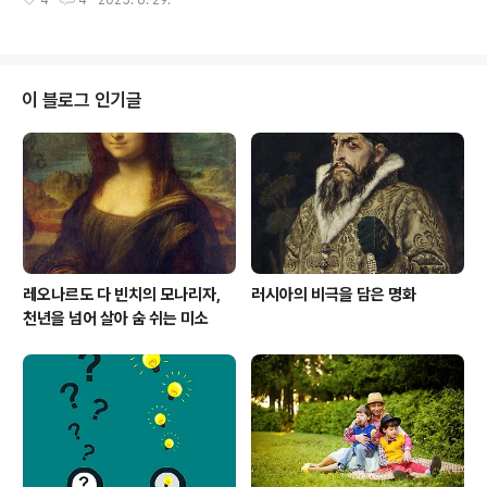
4
4
2025. 6. 29.
을 읽는 순간의 ‘나’도 책에 함께 남는다. 그래서 어떤 책은
후 부업, 온..
첫 독서보다 두 번째, 세 번째 읽을 때 더 큰 감동과 통찰을
준다. 특히 시간이 충분히 흐른 뒤 다시 펼쳐보는 책은, 전
혀 다른 의미로 다가온다.‘10년 후 다시 읽고 싶은 책’은 단
지 ‘좋았던 책’이 아니다.그보다는 지금은 미처 이해하지 못
이 블로그 인기글
한 문장, 놓쳤던 감정, 지나쳤던 질문들을 다시 마주하고 싶
은 책들이다.그리고 이 책들을 다시 읽는 이유는 단순히 회
상이 아니라, 삶이 바뀌었기 때문에 그 책도 새롭게 읽히기
때문이다.왜 ‘10년 후’인가 – 삶의 밀도와 관점이..
레오나르도 다 빈치의 모나리자,
러시아의 비극을 담은 명화
천년을 넘어 살아 숨 쉬는 미소