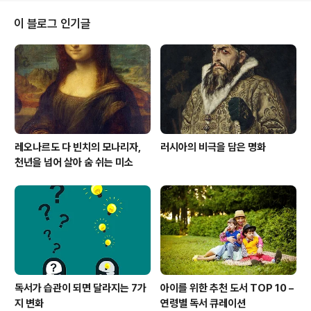
붙는다.30대 남성이라는 시간의 정점에서, 우리는 더 이상
외면할 수 없는 자기 자신과 마주한다. 과거의 방향을 점검
이 블로그 인기글
하고, 미래의 무게를 상상하며, 내면의 균형을 잡아야 한다.
이런 순간, 책은 조용하지만 강력한 도구가 되어 준다.오늘
은 30대 남성이 지금 이 시기에 공감할 수 있는 책 다섯 권
을 소개한다. 감성에 기대지 않되, 깊이를 갖추고, 성장의
실마리를 품은 ..
레오나르도 다 빈치의 모나리자,
러시아의 비극을 담은 명화
천년을 넘어 살아 숨 쉬는 미소
독서가 습관이 되면 달라지는 7가
아이를 위한 추천 도서 TOP 10 –
지 변화
연령별 독서 큐레이션