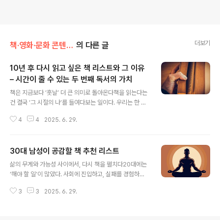
더보기
책·영화·문화 콘텐츠 리뷰
의 다른 글
10년 후 다시 읽고 싶은 책 리스트와 그 이유
– 시간이 줄 수 있는 두 번째 독서의 가치
글 내용
책은 지금보다 ‘훗날’ 더 큰 의미로 돌아온다책을 읽는다는
건 결국 ‘그 시절의 나’를 들여다보는 일이다. 우리는 한 권
의 책을 읽을 때 그 안의 내용을 이해하지만, 동시에 그 책
4
4
2025. 6. 29.
을 읽는 순간의 ‘나’도 책에 함께 남는다. 그래서 어떤 책은
첫 독서보다 두 번째, 세 번째 읽을 때 더 큰 감동과 통찰을
준다. 특히 시간이 충분히 흐른 뒤 다시 펼쳐보는 책은, 전
30대 남성이 공감할 책 추천 리스트
혀 다른 의미로 다가온다.‘10년 후 다시 읽고 싶은 책’은 단
글 내용
지 ‘좋았던 책’이 아니다.그보다는 지금은 미처 이해하지 못
삶의 무게와 가능성 사이에서, 다시 책을 펼치다20대에는
한 문장, 놓쳤던 감정, 지나쳤던 질문들을 다시 마주하고 싶
‘해야 할 일’이 많았다. 사회에 진입하고, 실패를 경험하고,
은 책들이다.그리고 이 책들을 다시 읽는 이유는 단순히 회
시행착오 속에서 자존감을 키워나가야 했다. 그리고 30대
상이 아니라, 삶이 바뀌었기 때문에 그 책도 새롭게 읽히기
3
3
2025. 6. 29.
가 되면, 삶은 갑자기 진지해진다.가족, 커리어, 건강, 관
때문이다.왜 ‘10년 후’인가 – 삶의 밀도와 관점이..
계… 삶을 설계해야 할 문제들이 구체적으로 다가오고, 어
쩐지 모든 선택이 책임으로 이어지는 듯한 압박감이 따라